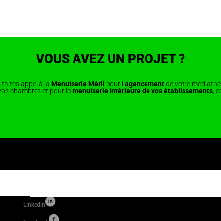
VOUS AVEZ UN PROJET ?
, faites appel à la
Menuiserie Méril
pour l’
agencement
de votre médiathè
vos chambres et pour la
menuiserie intérieure de vos établissements
, 
0 54 35
Linkedin
 00 61 06