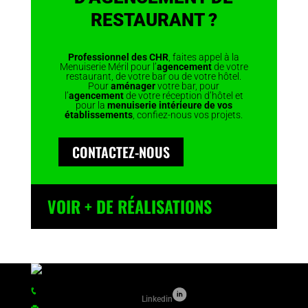
RESTAURANT ?
Professionnel des CHR
, faites appel à la
Menuiserie Méril pour l’
agencement
de votre
restaurant, de votre bar ou de votre hôtel.
Pour
aménager
votre bar, pour
l’
agencement
de votre réception d’hôtel et
pour la
menuiserie intérieure de vos
établissements
, confiez-nous vos projets.
CONTACTEZ-NOUS
VOIR + DE RÉALISATIONS
Tél.
+33 (0)2 99 00 54 35
Linkedin