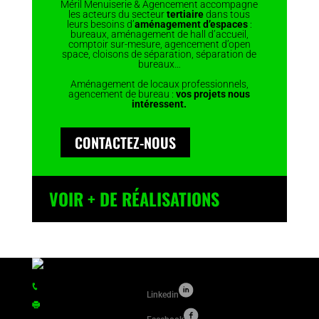
Méril Menuiserie & Agencement accompagne
les acteurs du secteur
tertiaire
dans tous
leurs besoins d’
aménagement d’espaces
:
bureaux, aménagement de hall d’accueil,
comptoir sur-mesure, agencement d’open
space, cloisons de séparation, séparation de
bureaux…
Aménagement de locaux professionnels,
agencement de bureau :
vos projets nous
intéressent.
CONTACTEZ-NOUS
VOIR + DE RÉALISATIONS
Tél.
+33 (0)2 99 00 54 35
Linkedin
Fax :
+33 (0)2 99 00 61 06