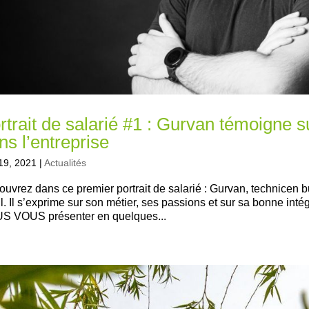
rtrait de salarié #1 : Gurvan témoigne s
ns l’entreprise
19, 2021
|
Actualités
uvrez dans ce premier portrait de salarié : Gurvan, technicen 
l. Il s’exprime sur son métier, ses passions et sur sa bonne int
S VOUS présenter en quelques...