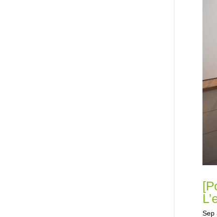
[P
L’
Sep 