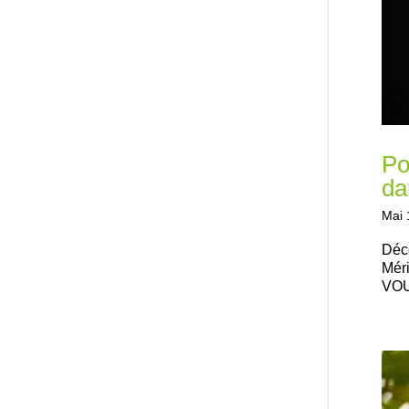
Po
da
Mai 
Déco
Méri
VOU