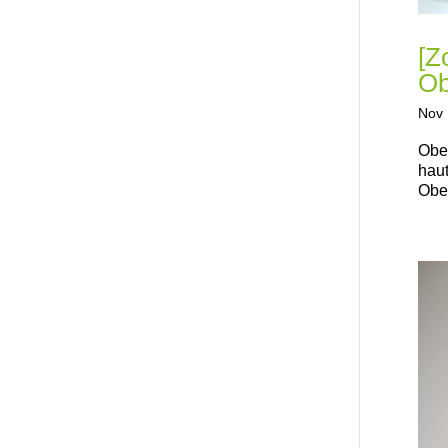
[Z
Ob
Nov 
Ober
haut
Ober