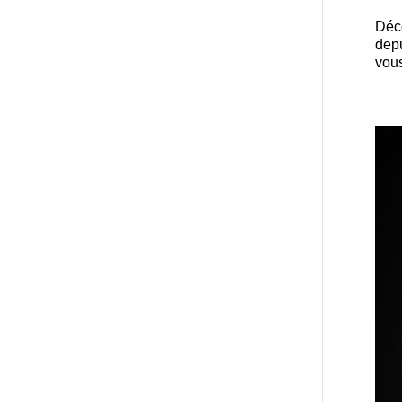
Déco
depu
vous