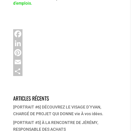
d’emplois.
F
a
L
c
i
P
e
n
i
E
b
k
n
m
P
o
e
t
a
a
ARTICLES RÉCENTS
o
d
e
i
r
[PORTRAIT #6] DÉCOUVREZ LE VISAGE D’YVAN,
k
I
r
l
t
CHARGÉ DE PROJET QUI DONNE vie À vos idées.
n
e
a
[PORTRAIT #5] À LA RENCONTRE DE JÉRÉMY,
s
g
RESPONSABLE DES ACHATS